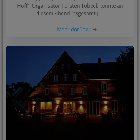
Hoff“. Organisator Torsten Tobeck konnte an
diesem Abend insgesamt […]
Mehr dorüber