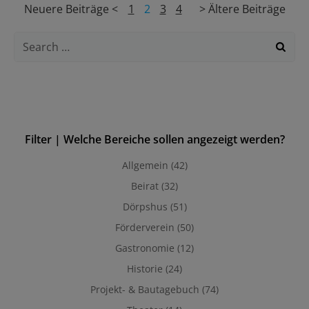
Posts
Posts
Posts
Page
Page
Page
Page
Neuere Beiträge <
1
2
3
4
> Ältere Beiträge
navigation
navigation
navigati
Search
for:
Filter | Welche Bereiche sollen angezeigt werden?
Allgemein
(42)
Beirat
(32)
Dörpshus
(51)
Förderverein
(50)
Gastronomie
(12)
Historie
(24)
Projekt- & Bautagebuch
(74)