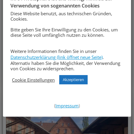
Oktober 25, 2023
Verwendung von sogenannten Cookies
Diese Website benutzt, aus technischen Gründen,
Absage: Erzähl-Weinabend auf
Cookies.
Kirstein’s Hoff
Bitte geben Sie Ihre Einwilligung zu den Cookies, um
diese Seite voll umfänglich nutzen zu können.
Leider muss diese Veranstaltung aus
organisatorischen Gründen ausfallen… Wir bitten,
Weitere Informationen finden Sie in unser
dies zu entschuldigen. Bereits erworbene Karten
Datenschutzerklärung (link öffnet neue Seite)
.
können zurückgegeben werden.
Alternativ haben Sie die Möglichkeit, der Verwendung
von Cookies zu widersprechen.
Mehr dorüber
Cookie Einstellungen
Akzeptieren
(
Impressum
)