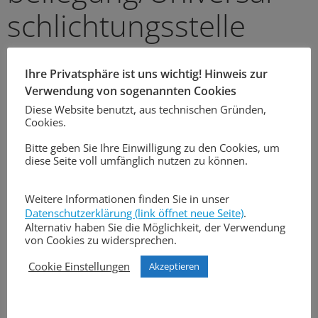
schlichtungs­stelle
Wir sind nicht bereit oder verpflichtet, an
Ihre Privatsphäre ist uns wichtig! Hinweis zur
Streitbeilegungsverfahren vor einer
Verwendung von sogenannten Cookies
Verbraucherschlichtungsstelle teilzunehmen.
Diese Website benutzt, aus technischen Gründen,
Cookies.
Haftung für Inhalte
Bitte geben Sie Ihre Einwilligung zu den Cookies, um
diese Seite voll umfänglich nutzen zu können.
Als Diensteanbieter sind wir gemäß § 7 Abs.1 TMG für
eigene Inhalte auf diesen Seiten nach den allgemeinen
Weitere Informationen finden Sie in unser
Gesetzen verantwortlich. Nach §§ 8 bis 10 TMG sind wir
Datenschutzerklärung (link öffnet neue Seite)
.
als Diensteanbieter jedoch nicht verpflichtet,
Alternativ haben Sie die Möglichkeit, der Verwendung
von Cookies zu widersprechen.
übermittelte oder gespeicherte fremde Informationen
zu überwachen oder nach Umständen zu forschen, die
Cookie Einstellungen
Akzeptieren
auf eine rechtswidrige Tätigkeit hinweisen.
Verpflichtungen zur Entfernung oder Sperrung der