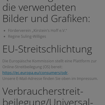
die verwendeten
Bilder und Grafiken:
Förderverein „Kirstein’s Hoff e.V.“
Regine Suling-Williges
EU-Streitschlichtung
Die Europäische Kommission stellt eine Plattform zur
Online-Streitbeilegung (OS) bereit:
https://ec.europa.eu/consumers/odr
.
Unsere E-Mail-Adresse finden Sie oben im Impressum.
Verbraucher­streit­
beilegung/Universal­