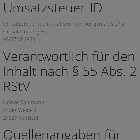
Umsatzsteuer-ID
Umsatzsteuer-Identifikationsnummer gemäß § 27 a
Umsatzsteuergesetz:
46/272/01833
Verantwortlich für den
Inhalt nach § 55 Abs. 2
RStV
Heiner Rahlmann
In der Weide 1
27327 Martfeld
Quellenangaben für