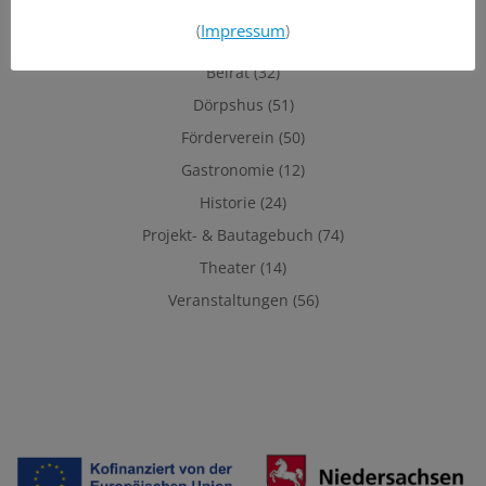
(
Impressum
)
Allgemein
(42)
Beirat
(32)
Dörpshus
(51)
Förderverein
(50)
Gastronomie
(12)
Historie
(24)
Projekt- & Bautagebuch
(74)
Theater
(14)
Veranstaltungen
(56)