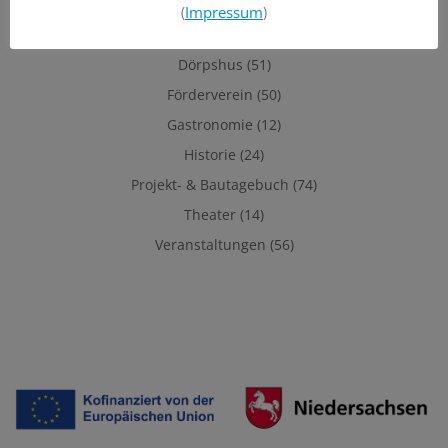
Allgemein
(42)
(
Impressum
)
Beirat
(32)
Dörpshus
(51)
Förderverein
(50)
Gastronomie
(12)
Historie
(24)
Projekt- & Bautagebuch
(74)
Theater
(14)
Veranstaltungen
(56)