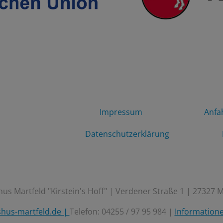
Impressum
Anfa
Datenschutzerklärung
us Martfeld "Kirstein's Hoff" | Verdener Straße 1 | 27327 M
hus-martfeld.de |
Telefon: 04255 / 97 95 984 |
Information