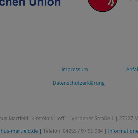
Impressum
Anfa
Datenschutzerklärung
us Martfeld "Kirstein's Hoff" | Verdener Straße 1 | 27327 M
hus-martfeld.de |
Telefon: 04255 / 97 95 984 |
Information