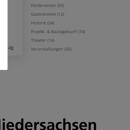
Förderverein
(50)
Gastronomie
(12)
Historie
(24)
Projekt- & Bautagebuch
(74)
Theater
(14)
eitrag
Veranstaltungen
(56)