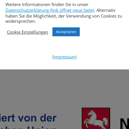
lick zeigen wir im heutigen Foto.
Weitere Informationen finden Sie in unser
Datenschutzerklärung (link öffnet neue Seite)
. Alternativ
aurant sind bereits in Vorbereitung und werden zeitnah
haben Sie die Möglichkeit, der Verwendung von Cookies zu
widersprechen.
Cookie Einstellungen
Akzeptieren
Post
Nächster B
(
Impressum
)
navigation