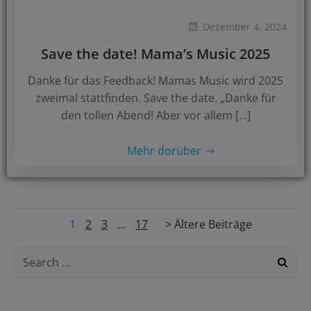
Dezember 4, 2024
Save the date! Mama’s Music 2025
Danke für das Feedback! Mamas Music wird 2025
zweimal stattfinden. Save the date. „Danke für
den tollen Abend! Aber vor allem […]
Mehr dorüber
Posts
Posts
Page
Page
Page
Page
1
2
3
…
17
> Ältere Beiträge
navigation
navigation
Search
for: