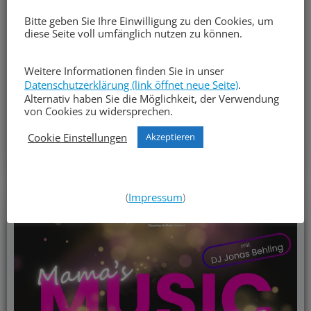
„Wieder viele kreative Mitmach-
Bitte geben Sie Ihre Einwilligung zu den Cookies, um
Angebote in unserem Kinder- und
diese Seite voll umfänglich nutzen zu können.
Jugendtheaterprojekt“
Weitere Informationen finden Sie in unser
Interesse? Jetzt noch anmelden. Weitere Infos
Datenschutzerklärung (link öffnet neue Seite)
.
auch auf dem Instagram-Kanal der Jugendlichen:
Alternativ haben Sie die Möglichkeit, der Verwendung
von Cookies zu widersprechen.
@kiju_theater
Cookie Einstellungen
Akzeptieren
Mehr dorüber
(
Impressum
)