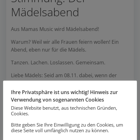
Mädelsabend
Aus Mamas Music wird Mädelsabend!
Warum? Weil wir alle Frauen feiern wollen! Ein
Abend, eben nur für die Mädels.
Tanzen. Lachen. Loslassen. Gemeinsam.
Liebe Mädels: Seid am 08.11. dabei, wenn der
Name zum ersten Mal auf der Tanzfläche lebt.
Ihre Privatsphäre ist uns wichtig! Hinweis zur
Noch Fragen?
Schreibt uns.
Verwendung von sogenannten Cookies
Diese Website benutzt, aus technischen Gründen,
Cookies.
Bitte geben Sie Ihre Einwilligung zu den Cookies, um
Post
Post
Vorheriger Beitrag
Nächster Beitrag
diese Seite voll umfänglich nutzen zu können.