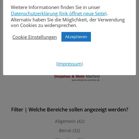
navigation
navigation
Search
Weitere Informationen finden Sie in unser
Datenschutzerklärung (link öffnet neue Seite)
.
for:
Alternativ haben Sie die Möglichkeit, der Verwendung
von Cookies zu widersprechen.
Cookie Einstellungen
Akzeptieren
(
Impressum
)
Filter | Welche Bereiche sollen angezeigt werden?
Allgemein
(42)
Beirat
(32)