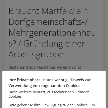
Braucht Martfeld ein
Dorfgemeinschafts-/
Mehrgenerationenhau
s? / Gründung einer
Arbeitsgruppe
Bestehend aus Martfelder Vereinen und
Einrichtungen wurde eine Arbeitsgruppe
gegründet um der Idee eines
Ihre Privatsphäre ist uns wichtig! Hinweis zur
Dorfgemeinschaftshauses weiter nachzugehen.
Verwendung von sogenannten Cookies
Diese Website benutzt, aus technischen Gründen,
Die Sprecher der Gruppe waren: Friedrich Holtorf,
Cookies.
Heiner Rahlmann und Anton Bartling.
Bitte geben Sie Ihre Einwilligung zu den Cookies, um