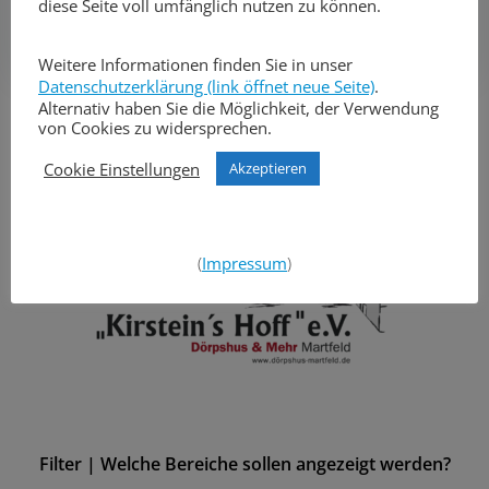
diese Seite voll umfänglich nutzen zu können.
Post
Post
Vorheriger Beitrag
Nächster Beitrag
Weitere Informationen finden Sie in unser
navigation
navigation
Datenschutzerklärung (link öffnet neue Seite)
.
Search
Alternativ haben Sie die Möglichkeit, der Verwendung
von Cookies zu widersprechen.
for:
Cookie Einstellungen
Akzeptieren
(
Impressum
)
Filter | Welche Bereiche sollen angezeigt werden?