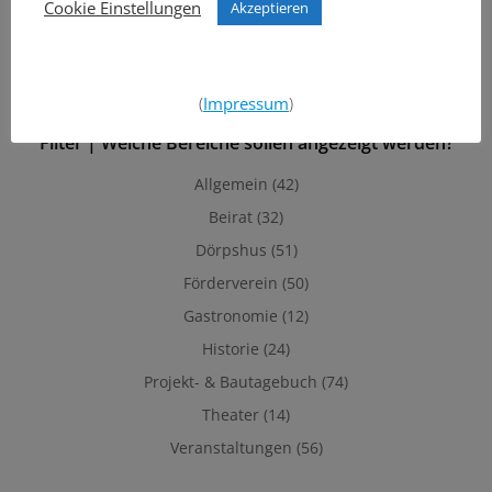
Cookie Einstellungen
Akzeptieren
(
Impressum
)
Filter | Welche Bereiche sollen angezeigt werden?
Allgemein
(42)
Beirat
(32)
Dörpshus
(51)
Förderverein
(50)
Gastronomie
(12)
Historie
(24)
Projekt- & Bautagebuch
(74)
Theater
(14)
Veranstaltungen
(56)