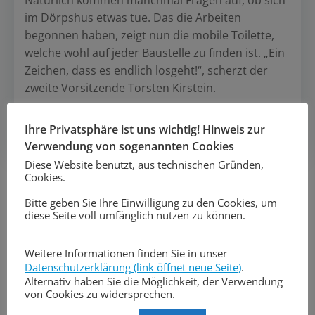
Natürlich kommen manchmal Fragen auf, ob sich
im Dörpshus etwas tue. Das die Arbeiten
begonnen haben, zeigt nun die mobile Toilette,
welche wohl auf jeder Baustelle zu finden ist. „Ein
Zeichen, dass es endlich losgeht!“, scherzt der
zweite Vorsitzende Torsten Kirstein.
Ihre Privatsphäre ist uns wichtig! Hinweis zur
Post
Post
Vorheriger Beitrag
Nächster Beitrag
Verwendung von sogenannten Cookies
navigation
navigation
Diese Website benutzt, aus technischen Gründen,
Search
Cookies.
for:
Bitte geben Sie Ihre Einwilligung zu den Cookies, um
diese Seite voll umfänglich nutzen zu können.
Weitere Informationen finden Sie in unser
Datenschutzerklärung (link öffnet neue Seite)
.
Alternativ haben Sie die Möglichkeit, der Verwendung
von Cookies zu widersprechen.