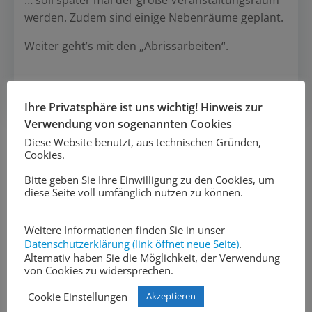
… soll später mal der große Veranstaltungsraum
werden. Zudem sind einige Nebenräume geplant.
Weiter geht’s mit den „Abrissarbeiten“.
Post
Post
Vorheriger Beitrag
Nächster Beitrag
Ihre Privatsphäre ist uns wichtig! Hinweis zur
navigation
navigation
Verwendung von sogenannten Cookies
Search
Diese Website benutzt, aus technischen Gründen,
for:
Cookies.
Bitte geben Sie Ihre Einwilligung zu den Cookies, um
diese Seite voll umfänglich nutzen zu können.
Weitere Informationen finden Sie in unser
Datenschutzerklärung (link öffnet neue Seite)
.
Alternativ haben Sie die Möglichkeit, der Verwendung
von Cookies zu widersprechen.
Cookie Einstellungen
Akzeptieren