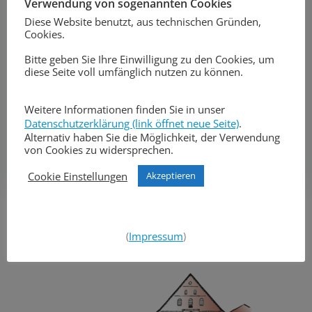
Verwendung von sogenannten Cookies
Diese Website benutzt, aus technischen Gründen,
Cookies.
Bitte geben Sie Ihre Einwilligung zu den Cookies, um
diese Seite voll umfänglich nutzen zu können.
Weitere Informationen finden Sie in unser
Datenschutzerklärung (link öffnet neue Seite)
.
Alternativ haben Sie die Möglichkeit, der Verwendung
von Cookies zu widersprechen.
Post
Post
Vorheriger Beitrag
Nächster Beitrag
Cookie Einstellungen
Akzeptieren
navigation
navigation
Search
for:
(
Impressum
)