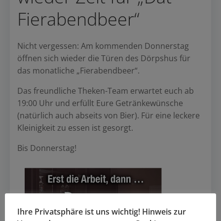
Fierabendbeer“
Nicht vergessen: Am kommenden Donnerstag
öffnen sich wieder die Türen des Dörpshus für
das monatliche „Fierabendbeer“.
Das freundliche Theken-Team erwartet euch ab
19:00 Uhr und erfüllt Eure Getränkewünsche
(natürlich auch abseits von Bier). Für eine leckere
Kleinigkeit zu essen ist gesorgt.
Bis Donnerstag!
Ihre Privatsphäre ist uns wichtig! Hinweis zur