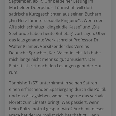
September, ab 19 Uhr bei seiner Lesung im
Martfelder Doerpshus. Tönnishoff will dort
satirische Kurzgeschichten aus seinen Büchern
„Ein Herz für intersexuelle Pinguine“, „Wenn der
Affe sich schnäuzt, klingelt die Kasse“ und „Die
Seehunde haben heute Ruhetag“ vortragen. Über
das letztgenannte Werk schreibt Professor Dr.
Walter Krämer, Vorsitzender des Vereins
Deutsche Sprache: „Karl Valentin lebt. Ich habe
mich lange nicht mehr so gut amüsiert“. Der
Eintritt ist frei, nach den Lesungen geht der Hut
rum.
Tönnishoff (57) unternimmt in seinen Satiren
einen erfrischenden Spaziergang durch die Politik
und das Alltagsleben, wobei er gerne das verbale
Florett zum Einsatz bringt. Was passiert, wenn
beim Polizeinotruf gespart wird? Auch mit dieser
Frage hat der Journalist sich beschäftigt. Dann