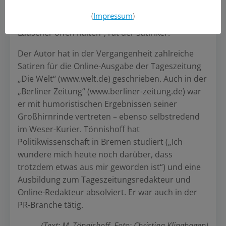
wie kommt Tönnishoff zu seinen Themen?
(
Impressum
)
„Zeitung lesen, Radio hören und Augen sowie die
Lauscher offen halten“, rät der Satiriker.
Der Autor hat in der Vergangenheit zahlreiche
Satiren für die Online-Ausgabe der Tageszeitung
„Die Welt“ (www.welt.de) geschrieben. Auch in der
„Berliner Zeitung“ (www.berliner-zeitung.de) war
er mit humoristischen Ergebnissen seiner
Großhirnrinde vertreten – ebenso selbstredend
im Weser-Kurier. Tönnishoff hat
Politikwissenschaft in Bremen studiert („Ich
wundere mich heute noch darüber, dass
trotzdem etwas aus mir geworden ist“) und eine
Ausbildung zum Tageszeitungsredakteur und
Online-Redakteur absolviert. Er war auch in der
PR-Branche tätig.
(Text: M. Tönnishoff, Foto: Christina Klinghagen)