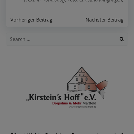
Post
Post
Vorheriger Beitrag
Nächster Beitrag
navigation
navigation
Search
for: