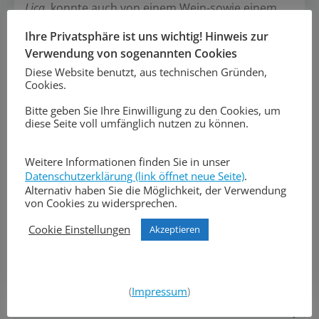
Lica
, konnte auch von einem Wein-sowie einem
Crepes und Flammkuchen-Stand gewählt werden.
Ihre Privatsphäre ist uns wichtig! Hinweis zur
Der Förderverein selbst nahm den allgemeinen
Verwendung von sogenannten Cookies
Aufbau, sowie den Verkauf von Kaffee, Kuchen
Diese Website benutzt, aus technischen Gründen,
und Eis in die Hand.
Cookies.
Am Ende waren sich alle einig, dass das erste
Bitte geben Sie Ihre Einwilligung zu den Cookies, um
diese Seite voll umfänglich nutzen zu können.
Dörpsfest ein sehr guter Start war und noch viele
weitere Veranstaltungen folgen werden…
Weitere Informationen finden Sie in unser
Datenschutzerklärung (link öffnet neue Seite)
.
Alternativ haben Sie die Möglichkeit, der Verwendung
von Cookies zu widersprechen.
Cookie Einstellungen
Akzeptieren
Post
Post
Vorheriger Beitrag
Nächster Beitrag
(
Impressum
)
navigation
navigation
Search