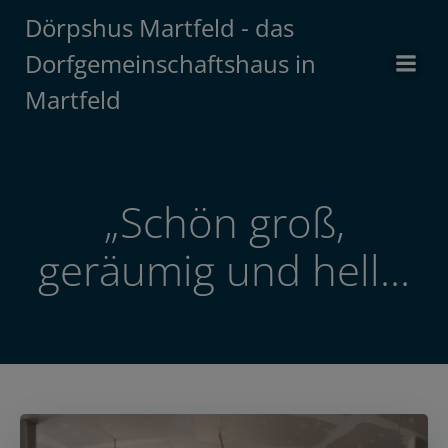
Zum
Dörpshus Martfeld - das
Inhalt
Dorfgemeinschaftshaus in
springen
Martfeld
„Schön groß,
geräumig und hell…