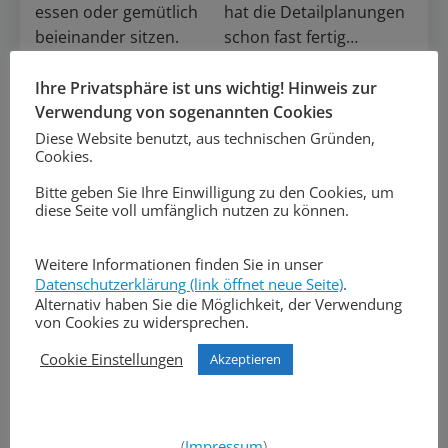
essen oder gemütlich
hat die Detailplanungen
beieinander sitzen.
schon fast fertig…
Ihre Privatsphäre ist uns wichtig! Hinweis zur
Verwendung von sogenannten Cookies
Ein weiterer Blick in den
Diese Website benutzt, aus technischen Gründen,
Cookies.
großen Saal.
Bitte geben Sie Ihre Einwilligung zu den Cookies, um
diese Seite voll umfänglich nutzen zu können.
Weitere Informationen finden Sie in unser
Datenschutzerklärung (link öffnet neue Seite)
.
Alternativ haben Sie die Möglichkeit, der Verwendung
An mehreren Stellen
von Cookies zu widersprechen.
werden sanitäre Anlagen
Cookie Einstellungen
Akzeptieren
entstehen. Hier zum
Beispiel…
(
Impressum
)